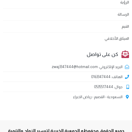
الرؤية
الرسالة
القيم
الميثاق الأخلاقي
كن على تواصل
البريد الإلكتروني: zwaj3347444@hotmail.com
الهاتف: 0163347444
جوال: 0535517444
السعودية - القصيم - رياض الخبراء
جميع الحقوق محفوظه الجمعية الخيرية لتيسير الزواج والتنمية