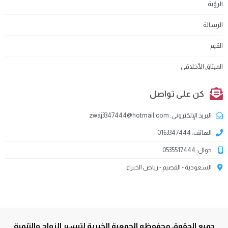
الرؤية
الرسالة
القيم
الميثاق الأخلاقي
كن على تواصل
البريد الإلكتروني: zwaj3347444@hotmail.com
الهاتف: 0163347444
جوال: 0535517444
السعودية - القصيم - رياض الخبراء
جميع الحقوق محفوظه الجمعية الخيرية لتيسير الزواج والتنمية